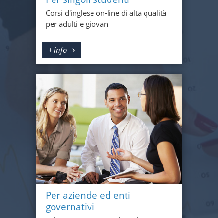
Corsi d'inglese on-line di alta qualità
per adulti e giovani
+ info
Per aziende ed enti
governativi