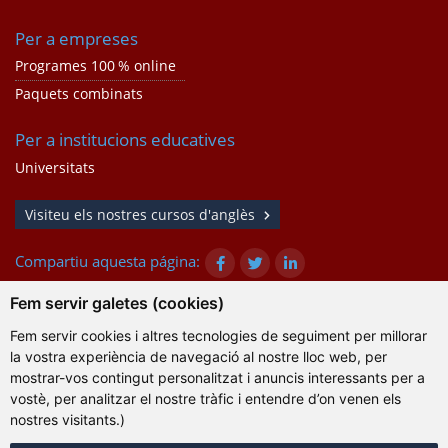
Per a empreses
Programes 100 % online
Paquets combinats
Per a institucions educatives
Universitats
Visiteu els nostres cursos d'anglès
Compartiu aquesta página:
Fem servir galetes (cookies)
Fem servir cookies i altres tecnologies de seguiment per millorar
© Gazanta Project 2026
la vostra experiència de navegació al nostre lloc web, per
Condicions d'ús
|
Política de privacitat
|
Cookies
|
mostrar-vos contingut personalitzat i anuncis interessants per a
Informació tècnica
vostè, per analitzar el nostre tràfic i entendre d’on venen els
nostres visitants.)